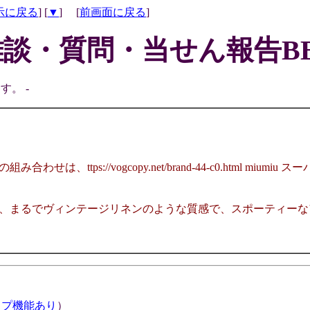
示に戻る
] [
▼
] [
前画面に戻る
]
雑談・質問・当せん報告BB
す。 -
、ttps://vogcopy.net/brand-44-c0.html m
、まるでヴィンテージリネンのような質感で、スポーティーな
ップ機能あり
）