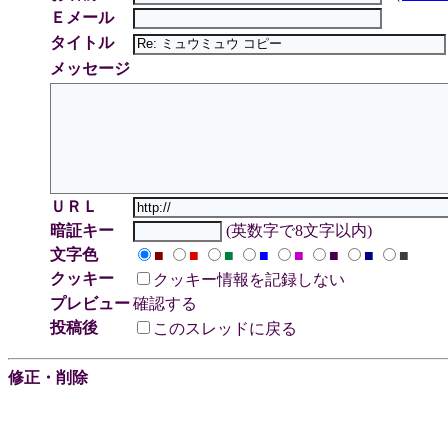
Ｅメール
タイトル
メッセージ
ＵＲＬ
暗証キー
(英数字で8文字以内)
文字色
■
■
■
■
■
■
■
■
クッキー
クッキー情報を記録しない
プレビュー
確認する
投稿後
このスレッドに戻る
修正・削除