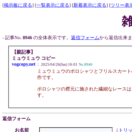
[
掲示板に戻る
] [
一覧表示に戻る
] [
新着表示に戻る
] [
ツリー表
- 記事No.
8946
の全体表示です。
返信フォーム
から返信出来ま
【親記事】
ミュウミュウ コピー
vogcopy.net
： 2025/04/26(Sat) 16:01
No.8946
ミュウミュウのポロシャツとフリルスカートの組み合わせは
作です。
ポロシャツの襟元に施された繊細なレースは
す。
返信フォーム
お名前
（
トリ