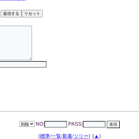
NO:
PASS:
[
標準
/
一覧
/
新着
/
ツリー
]
[
▲
]