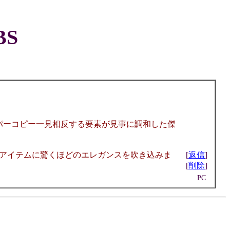
S
iumiu スーパーコピー一見相反する要素が見事に調和した傑
アイテムに驚くほどのエレガンスを吹き込みま
[
返信
]
[
削除
]
PC