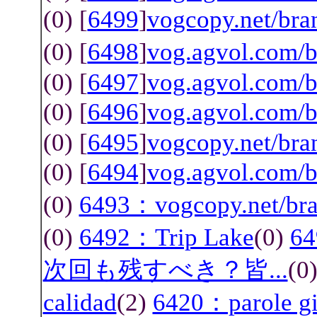
(0) [
6499
]
vogcopy.net/b
(0) [
6498
]
vog.agvol.com
(0) [
6497
]
vog.agvol.com/b
(0) [
6496
]
vog.agvol.com/
(0) [
6495
]
vogcopy.net/br
(0) [
6494
]
vog.agvol.com
(0)
6493：vogcopy.net/b
(0)
6492：Trip Lake
(0)
6
次回も残すべき？皆...
(0
calidad
(2)
6420：parole gi