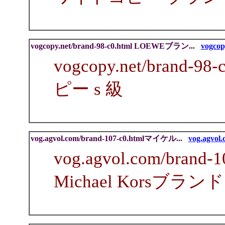
vogcopy.net/brand-98-c0.html LOEWEブラン...
vogcopy
vogcopy.net/brand-
ピー s 級
vog.agvol.com/brand-107-c0.htmlマイケル...
vog.agvol.
vog.agvol.com/bra
Michael Korsブラン