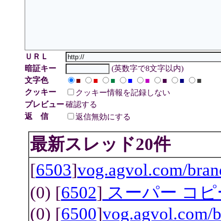
ＵＲＬ
暗証キー
(英数字で8文字以内)
文字色
■
■
■
■
■
■
■
■
クッキー
クッキー情報を記録しない
プレビュー
確認する
返 信
返信無効にする
最新スレッド20件
[
6503
]
vog.agvol.com/br
(0) [
6502
]
スーパー コ
(0) [
6500
]
vog.agvol.com/b