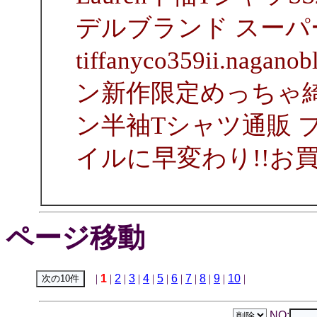
デルブランド スーパ
tiffanyco359ii.nag
ン新作限定めっちゃ綺
ン半袖Tシャツ通販 
イルに早変わり!!お
ページ移動
|
1
|
2
|
3
|
4
|
5
|
6
|
7
|
8
|
9
|
10
|
NO: