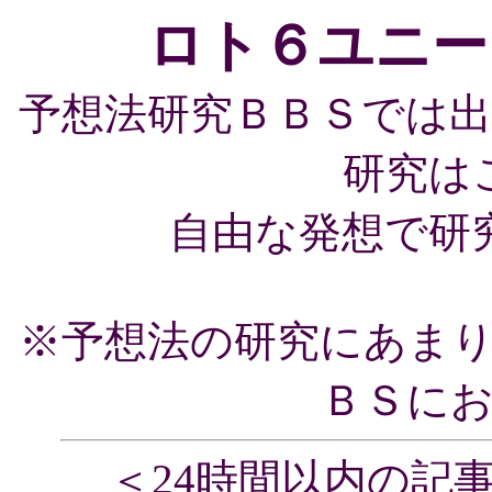
ロト６ユニー
予想法研究ＢＢＳでは
研究は
自由な発想で研
※予想法の研究にあま
ＢＳに
＜24時間以内の記