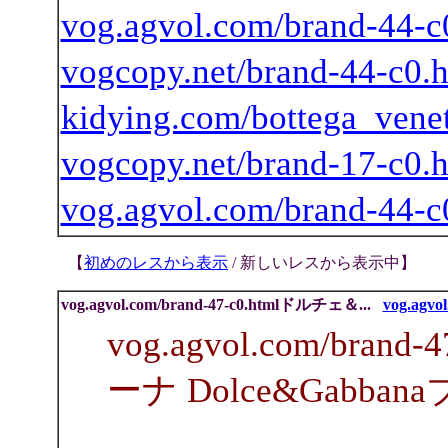
vog.agvol.com/brand-4
vogcopy.net/brand-44-c
kidying.com/bottega_venet
vogcopy.net/brand-17-
vog.agvol.com/brand-4
【
初めのレスから表示
/ 新しいレスから表示中
】
vog.agvol.com/brand-47-c0.htmlドルチェ＆...
vog.agvol
vog.agvol.com/bra
ーナ Dolce&Gabb