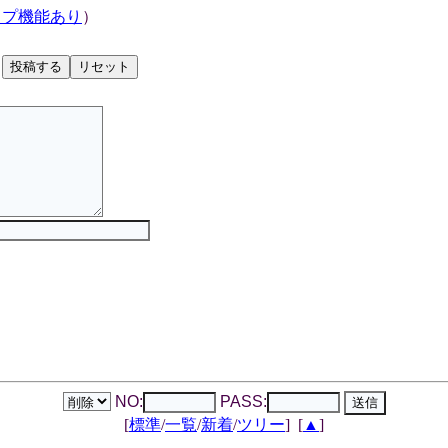
ップ機能あり
）
NO:
PASS:
[
標準
/
一覧
/
新着
/
ツリー
]
[
▲
]