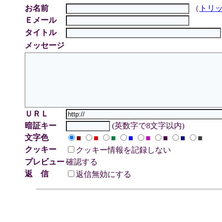
お名前
（
トリ
Ｅメール
タイトル
メッセージ
ＵＲＬ
暗証キー
(英数字で8文字以内)
文字色
■
■
■
■
■
■
■
■
クッキー
クッキー情報を記録しない
プレビュー
確認する
返 信
返信無効にする