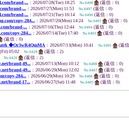
l.com/brand-...
：2026/07/28(Tue) 18:25
(返信：0)
No.6498
.com/brand-...
：2026/07/27(Mon) 11:53
(返信：0)
No.6497
l.com/brand-...
：2026/07/21(Tue) 16:14
(返信：0)
No.6496
ng.com/copy-284...
：2026/07/20(Mon) 14:24
(返信：0)
No.6495
.com/brand-...
：2026/07/16(Thu) 12:44
(返信：0)
No.6494
.com/copy-284...
：2026/07/14(Tue) 17:40
(返信：0)
No.6493
(返信：0)
hat& ◆Or3wR4QmMA
：2026/07/13(Mon) 10:41
(返信
No.6491
(Fri) 05:02
(返信：2)
No.6428
26
(返信：2)
No.6420
.net/brand-49...
：2026/07/13(Mon) 10:12
(返信：0)
No.6488
.net/brand-49...
：2026/06/29(Mon) 12:02
(返信：0)
No.6487
om/copy-284...
：2026/06/29(Mon) 10:29
(返信：0)
No.6486
.net/brand-17...
：2026/06/27(Sat) 11:48
(返信：0)
No.6485