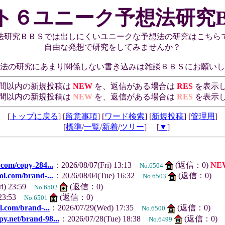
ト６ユニーク予想法研究B
法研究ＢＢＳでは出しにくいユニークな予想法の研究はこちら
自由な発想で研究をしてみませんか？
法の研究にあまり関係しない書き込みは雑談ＢＢＳにお願いし
時間以内の新規投稿は
NEW
を、返信がある場合は
RES
を表示
時間以内の新規投稿は
NEW
を、返信がある場合は
RES
を表示
[
トップに戻る
] [
留意事項
] [
ワード検索
] [
新規投稿
] [
管理用
]
[
標準
/
一覧
/
新着
/
ツリー
] [
▼
]
.com/copy-284...
：2026/08/07(Fri) 13:13
(返信：0)
NE
No.6504
ol.com/brand-...
：2026/08/04(Tue) 16:32
(返信：0)
No.6503
ri) 23:59
(返信：0)
No.6502
) 23:53
(返信：0)
No.6501
l.com/brand-...
：2026/07/29(Wed) 17:35
(返信：0)
No.6500
py.net/brand-98...
：2026/07/28(Tue) 18:38
(返信：0)
No.6499