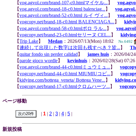
【
vog.agvol.com/brand-107-c0.htmlマイケル...
】
vog.agvo
【
vog.agvol.com/brand-18-c0.html balenciag...
】
vog.agvol
【
vog.agvol.com/brand-52-c0.html ルイ ヴィ...
】
vog.agvo
【
vogcopy.net/brand-18-c0.html BALENCIAGA...
】
kidyi
【
vog.agvol.com/brand-58-c0.htmlポロ ラル...
】
vog.agvol
【
vogcopy.net/brand-23-c0.htmlセリーヌ CEL...
】
kidying
【
Trip Lake
】
Medan
：2026/07/13(Mon) 18:02
No.6492
【
連続して出現した数字は次回も残すべき？皆...
】
T
【
quitar fondo sin perder calidad
】
james huis
：2026/04/24
【
parole gioco wordle
】
kevinhuis
：2026/02/28(Sat) 07:
【
vog.agvol.com/brand-44-c0.htmlミュウミュ...
】
vogcopy
【
vogcopy.net/brand-44-c0.html MIUMIUコピ...
】
vogcopy
【
kidying.com/bottega_veneta/ Bottega Vene...
】
kidying.c
【
vogcopy.net/brand-17-c0.htmlクロムハーツ...
】
vogcopy
ページ移動
|
1
|
2
|
3
|
4
|
5
|
新規投稿