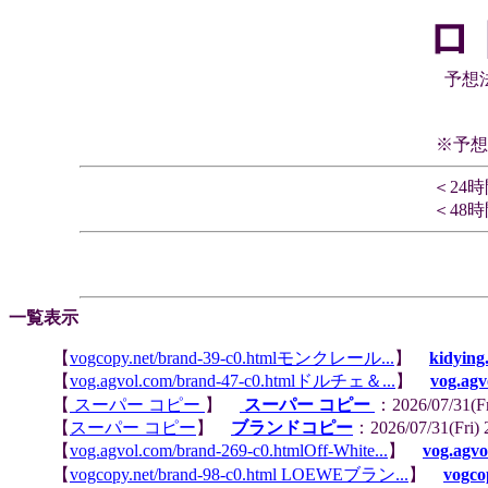
ロ
予想
※予想
＜24
＜48
一覧表示
【
vogcopy.net/brand-39-c0.htmlモンクレール...
】
kidying
【
vog.agvol.com/brand-47-c0.htmlドルチェ＆...
】
vog.agv
【
スーパー コピー
】
スーパー コピー
：2026/07/31(F
【
スーパー コピー
】
ブランドコピー
：2026/07/31(Fri
【
vog.agvol.com/brand-269-c0.htmlOff-White...
】
vog.agvo
【
vogcopy.net/brand-98-c0.html LOEWEブラン...
】
vogco