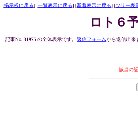
[
掲示板に戻る
] [
一覧表示に戻る
] [
新着表示に戻る
] [
ツリー表
ロト６予
- 記事No.
31975
の全体表示です。
返信フォーム
から返信出来ま
該当の