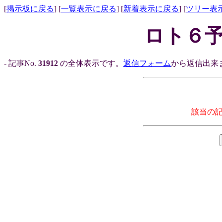
[
掲示板に戻る
] [
一覧表示に戻る
] [
新着表示に戻る
] [
ツリー表
ロト６予
- 記事No.
31912
の全体表示です。
返信フォーム
から返信出来ま
該当の