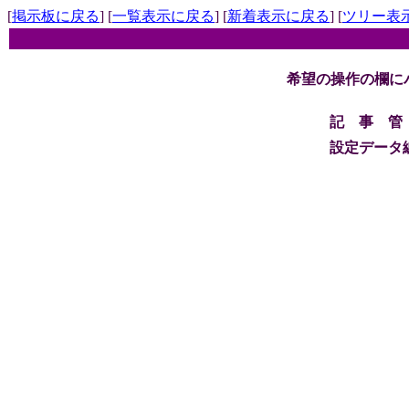
[
掲示板に戻る
] [
一覧表示に戻る
] [
新着表示に戻る
] [
ツリー表
希望の操作の欄に
記 事 管
設定データ