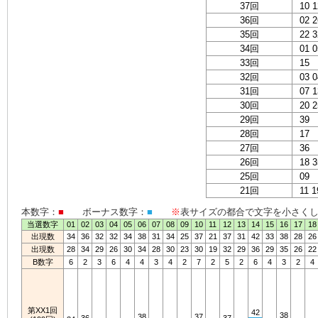
37回
10 1
36回
02 2
35回
22 3
34回
01 0
33回
15
32回
03 0
31回
07 1
30回
20 2
29回
39
28回
17
27回
36
26回
18 3
25回
09
21回
11 1
本数字：
■
ボーナス数字：
■
※
表サイズの都合で文字を小さく
当選数字
01
02
03
04
05
06
07
08
09
10
11
12
13
14
15
16
17
18
出現数
34
36
32
32
34
38
31
34
25
37
21
37
31
42
33
38
28
26
出現数
28
34
29
26
30
34
28
30
23
30
19
32
29
36
29
35
26
22
B数字
6
2
3
6
4
4
3
4
2
7
2
5
2
6
4
3
2
4
第XX1回
42
38
38
37