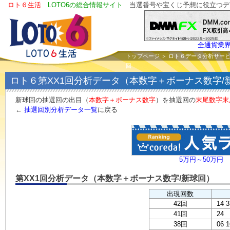
ロト６生活
LOTO6の総合情報サイト
当選番号や宝くじ予想に役立つデ
全通貨業
トップページ
＞
ロト６データ分析サー
回
ロト６第XX1回分析データ（本数字＋ボーナス数字/
新球回の抽選回の出目（
本数字＋ボーナス数字
）を抽選回の
末尾数字末
←
抽選回別分析データ一覧
に戻る
5万円～50万円
第XX1回分析データ（本数字＋ボーナス数字/新球回）
出現回数
42回
14 3
41回
24
38回
06 1