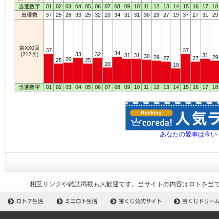
当選数字
01
02
03
04
05
06
07
08
09
10
11
12
13
14
15
16
17
18
出現数
37
25
26
33
25
32
20
34
31
31
30
29
27
19
37
27
31
29
第XX0回
37
37
34
(212回)
33
32
31
31
31
30
29
29
27
27
26
25
25
20
19
当選数字
01
02
03
04
05
06
07
08
09
10
11
12
13
14
15
16
17
18
あなたの愛車は今い
相互リンクや雑誌掲載も大歓迎です。当サイトの内容はロトを当