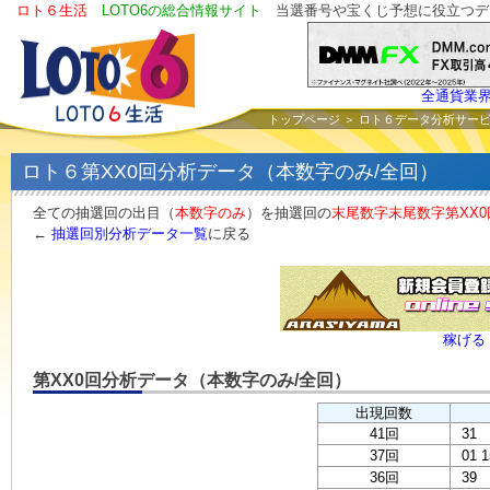
ロト６生活
LOTO6の総合情報サイト
当選番号や宝くじ予想に役立つデ
全通貨業
トップページ
＞
ロト６データ分析サー
ロト６第XX0回分析データ（本数字のみ/全回）
全ての抽選回の出目（
本数字のみ
）を抽選回の
末尾数字末尾数字第XX0
←
抽選回別分析データ一覧
に戻る
稼げる
第XX0回分析データ（本数字のみ/全回）
出現回数
41回
31
37回
01 1
36回
39