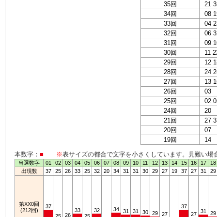
35回
21 3
34回
08 1
33回
04 2
32回
06 3
31回
09 1
30回
11 2
29回
12 1
28回
24 2
27回
13 1
26回
03
25回
02 0
24回
20
21回
27 3
20回
07
19回
14
本数字：
■
※
表サイズの都合で文字を小さくしています。見難い場
当選数字
01
02
03
04
05
06
07
08
09
10
11
12
13
14
15
16
17
18
出現数
37
25
26
33
25
32
20
34
31
31
30
29
27
19
37
27
31
29
第XX0回
37
37
34
(212回)
33
32
31
31
31
30
29
29
27
27
26
25
25